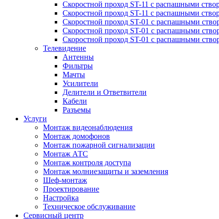
Скоростной проход ST-11 с распашными ство
Скоростной проход ST-11 с распашными ство
Скоростной проход ST-01 с распашными ств
Скоростной проход ST-01 с распашными ство
Скоростной проход ST-01 с распашными ство
Телевидение
Антенны
Фильтры
Мачты
Усилители
Делители и Ответвители
Кабели
Разъемы
Услуги
Монтаж видеонаблюдения
Монтаж домофонов
Монтаж пожарной сигнализации
Монтаж АТС
Монтаж контроля доступа
Монтаж молниезащиты и заземления
Шеф-монтаж
Проектирование
Настройка
Техническое обслуживание
Сервисный центр