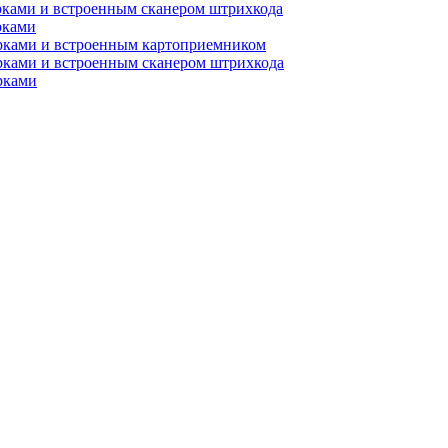
рками и встроенным сканером штрихкода
рками
орками и встроенным картоприемником
рками и встроенным сканером штрихкода
рками