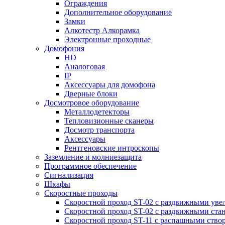
Ограждения
Дополнительное оборудование
Замки
Алкотестр Алкорамка
Электронные проходные
Домофония
HD
Аналоговая
IP
Аксессуары для домофона
Дверные блоки
Досмотровое оборудование
Металлодетекторы
Тепловизионные сканеры
Досмотр транспорта
Аксессуары
Рентгеновские интроскопы
Заземление и молниезащита
Программное обеспечение
Сигнализация
Шкафы
Скоростные проходы
Скоростной проход ST-02 с раздвижными ув
Скоростной проход ST-02 с раздвижными ста
Скоростной проход ST-11 с распашными ство