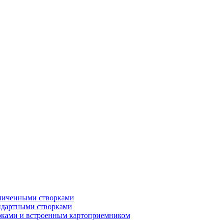
еличенными створками
ндартными створками
рками и встроенным картоприемником