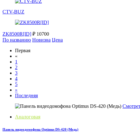
CTV-BUZ
ZK8500R[ID]
₽ 10700
По названию
Новизна
Цена
Первая
«
1
2
3
4
5
»
Последняя
Смотре
Аналоговая
Панель видеодомофона Optimus DS-420 (Медь)