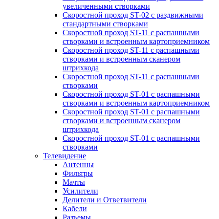
увеличенными створками
Скоростной проход ST-02 с раздвижными
стандартными створками
Скоростной проход ST-11 с распашными
створками и встроенным картоприемником
Скоростной проход ST-11 с распашными
створками и встроенным сканером
штрихкода
Скоростной проход ST-11 с распашными
створками
Скоростной проход ST-01 с распашными
створками и встроенным картоприемником
Скоростной проход ST-01 с распашными
створками и встроенным сканером
штрихкода
Скоростной проход ST-01 с распашными
створками
Телевидение
Антенны
Фильтры
Мачты
Усилители
Делители и Ответвители
Кабели
Разъемы