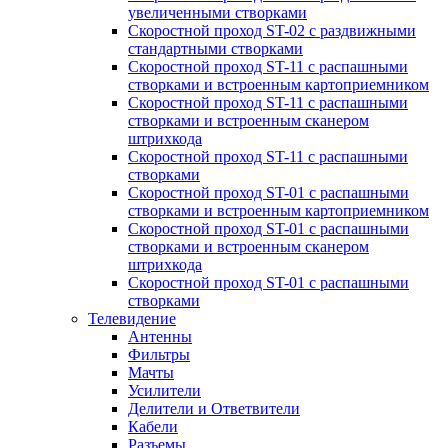
увеличенными створками
Скоростной проход ST-02 с раздвижными
стандартными створками
Скоростной проход ST-11 с распашными
створками и встроенным картоприемником
Скоростной проход ST-11 с распашными
створками и встроенным сканером
штрихкода
Скоростной проход ST-11 с распашными
створками
Скоростной проход ST-01 с распашными
створками и встроенным картоприемником
Скоростной проход ST-01 с распашными
створками и встроенным сканером
штрихкода
Скоростной проход ST-01 с распашными
створками
Телевидение
Антенны
Фильтры
Мачты
Усилители
Делители и Ответвители
Кабели
Разъемы