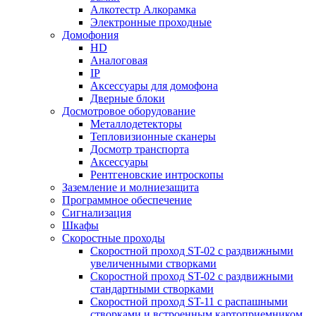
Алкотестр Алкорамка
Электронные проходные
Домофония
HD
Аналоговая
IP
Аксессуары для домофона
Дверные блоки
Досмотровое оборудование
Металлодетекторы
Тепловизионные сканеры
Досмотр транспорта
Аксессуары
Рентгеновские интроскопы
Заземление и молниезащита
Программное обеспечение
Сигнализация
Шкафы
Скоростные проходы
Скоростной проход ST-02 с раздвижными
увеличенными створками
Скоростной проход ST-02 с раздвижными
стандартными створками
Скоростной проход ST-11 с распашными
створками и встроенным картоприемником