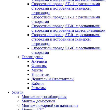
Скоростной проход ST-11 с распашными
створками и встроенным сканером
штрихкода
Скоростной проход ST-11 с распашными
створками
Скоростной проход ST-01 с распашными
створками и встроенным картоприемником
Скоростной проход ST-01 с распашными
створками и встроенным сканером
штрихкода
Скоростной проход ST-01 с распашными
створками
Телевидение
Антенны
Фильтры
Мачты
Усилители
Делители и Ответвители
Кабели
Разъемы
Услуги
Монтаж видеонаблюдения
Монтаж домофонов
Монтаж пожарной сигнализации
Монтаж АТС