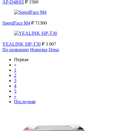
AP-D48/65
₽ 1560
SpeedFace M4
₽ 71300
YEALINK SIP-T30
₽ 3 007
По названию
Новизна
Цена
Первая
«
1
2
3
4
5
»
Последняя