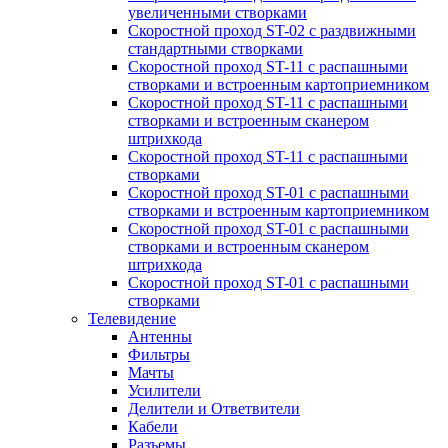
увеличенными створками
Скоростной проход ST-02 с раздвижными
стандартными створками
Скоростной проход ST-11 с распашными
створками и встроенным картоприемником
Скоростной проход ST-11 с распашными
створками и встроенным сканером
штрихкода
Скоростной проход ST-11 с распашными
створками
Скоростной проход ST-01 с распашными
створками и встроенным картоприемником
Скоростной проход ST-01 с распашными
створками и встроенным сканером
штрихкода
Скоростной проход ST-01 с распашными
створками
Телевидение
Антенны
Фильтры
Мачты
Усилители
Делители и Ответвители
Кабели
Разъемы